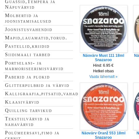
Guaššid,Tempera ja
Näpuvärvid
Molbertid ja
joonistamisalused
Joonistusvahendid
Mapid,lauamatid,torud.
Pastellid,kriidid
Siidimaali tarbed
Näovärv Must 111 18ml
Nä
Snazaroo
Portselani- ja
Hind:
6.95 €
marmoriseerimisvärvid
Hetkel otsas
Paberid ja plokid
Vaata lähemalt »
Glitterpulbrid ja värvid
Kalligraafia,pitsatid,vahad
Klaasivärvid
Quilling tarvikud
Tekstiilvärvid ja
nahavärvid
Polümeersavi,fimo ja
Näovärv Oranž 553 18ml
N
Snazaroo
cernit.