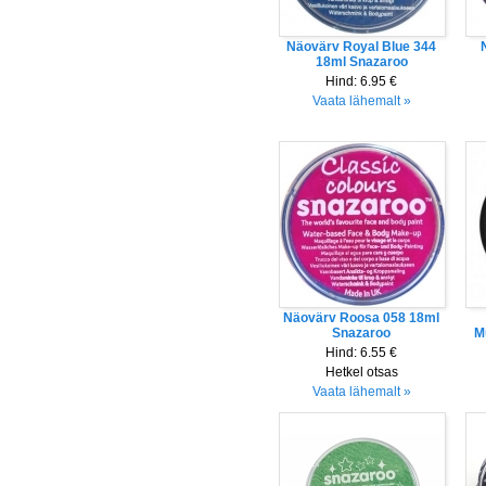
Näovärv Royal Blue 344
18ml Snazaroo
Hind:
6.95 €
Vaata lähemalt »
Näovärv Roosa 058 18ml
Snazaroo
M
Hind:
6.55 €
Hetkel otsas
Vaata lähemalt »