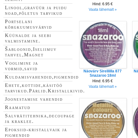
Hind:
6.95 €
Linool,gravüür ja puidu
Vaata lähemalt »
noad,põletus tarvikud
Portselani
kõrgkuumusvärvid
Küünalde ja seebi
valmistamine.
Šabloonid,Iseliimuv
tahvel,Magnet
Voolimine ja
vormid,savid
Näovärv Sirelililla 877
Nä
Snazaroo 18ml
Kuldamisvahendid,pigmendid
Hind:
6.95 €
Ehete,kottide,käsitöö
Vaata lähemalt »
tarvikud.Pärlid.Kristallkivid.
Joonestamise vahendid
Raamatud
Salvrätitehnika,decoupage
ja kraklee.
Epoksiid-kristallvaik ja
pigmendid