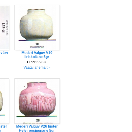
rvärv
Mederi Valguv V10
Iiriskollane 5gr
Hind:
6.98 €
Vaata lähemalt »
ster
Mederi Valguv V26 lüster
r
Hele roosipunane 5gr