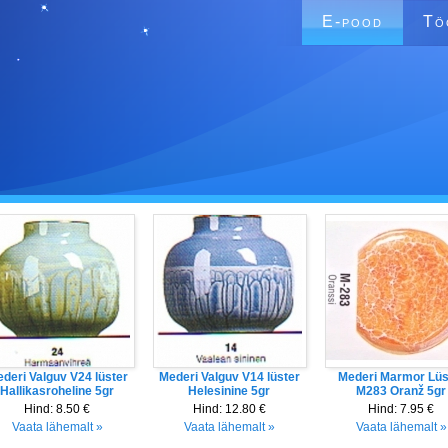
E-pood
Tö
deri Valguv V24 lüster
Mederi Valguv V14 lüster
Mederi Marmor Lüs
Hallikasroheline 5gr
Helesinine 5gr
M283 Oranž 5gr
Hind:
8.50 €
Hind:
12.80 €
Hind:
7.95 €
Vaata lähemalt »
Vaata lähemalt »
Vaata lähemalt »