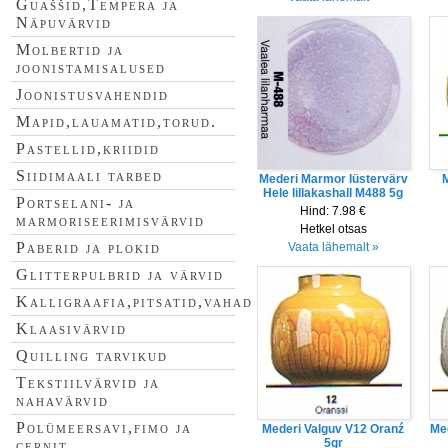
Guaššid,Tempera ja
Näpuvärvid
Molbertid ja
joonistamisalused
Joonistusvahendid
Mapid,lauamatid,torud.
Pastellid,kriidid
Siidimaali tarbed
Mederi Marmor lüstervärv
M
Hele lillakashall M488 5g
Portselani- ja
Hind:
7.98 €
marmoriseerimisvärvid
Hetkel otsas
Paberid ja plokid
Vaata lähemalt »
Glitterpulbrid ja värvid
Kalligraafia,pitsatid,vahad
Klaasivärvid
Quilling tarvikud
Tekstiilvärvid ja
nahavärvid
Polümeersavi,fimo ja
Mederi Valguv V12 Oranź
Med
5gr
cernit.