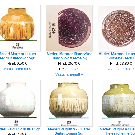
ederi Marmor Lüster
Mederi Marmor lüstervärv
Mederi Marmor lüste
M270 Kuldooker 5gr
Tume Violett M256 5g
Suitsuhall M281
Hind:
9.50 €
Hind:
25.70 €
Hind:
13.80 €
Vaata lähemalt »
Hetkel otsas
Vaata lähemalt »
Vaata lähemalt »
eri Valguv V20 Iiris 5gr
Mederi Valguv V23 lüster
Mederi Valguv V21 lü
Suitsutopaas 5gr
Helesroheline 5g
Hind:
7.45 €