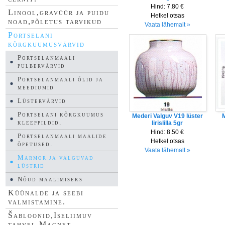
Hind:
7.80 €
Linool,gravüür ja puidu
Hetkel otsas
noad,põletus tarvikud
Vaata lähemalt »
Portselani
kõrgkuumusvärvid
Portselanmaali
pulbervärvid
Portselanmaali õlid ja
meediumid
Lüstervärvid
Portselani kõrgkuumus
Mederi Valguv V19 lüster
M
kleeppildid.
Iirislilla 5gr
Hind:
8.50 €
Portselanmaali maalide
Hetkel otsas
õpetused.
Vaata lähemalt »
Marmor ja valguvad
lüstrid
Nõud maalimiseks
Küünalde ja seebi
valmistamine.
Šabloonid,Iseliimuv
tahvel,Magnet