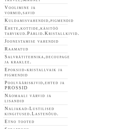
Voolimine ja
vormid,savid
Kuldamisvahendid,pigmendid
Ehete,kottide,käsitöö
tarvikud.Pärlid.Kristallkivid.
Joonestamise vahendid
Raamatud
Salvrätitehnika,decoupage
ja kraklee.
Epoksiid-kristallvaik ja
pigmendid
Poolvääriskivid,ehted ja
PROSSID
Näomaali värvid ja
lisandid
Naljakad-Lustilised
kingitused.Lastenõud.
Etno tooted