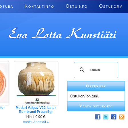
ötuba
Kontaktinfo
Ostuinfo
Ostukorv
Ostukorv
Ostukorv on tühi.
Vaata ostukorvi
ter
Mederi Valguv V22 lüster
Rembranti Pruun 5gr
Hind:
9.90 €
Vaata lähemalt »