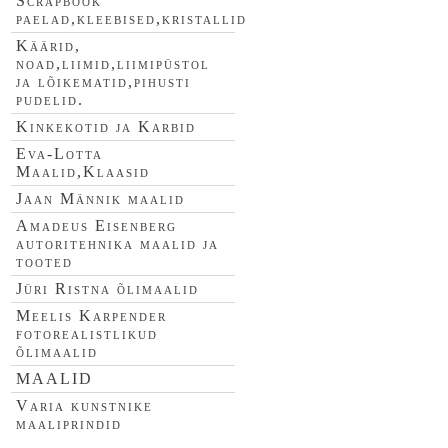
Scrapbook
paelad,kleebised,kristallid
Käärid,
noad,liimid,liimipüstol
ja lõikematid,pihusti
pudelid.
Kinkekotid ja Karbid
Eva-Lotta
Maalid,Klaasid
Jaan Männik maalid
Amadeus Eisenberg
autoritehnika maalid ja
tooted
Jüri Ristna õlimaalid
Meelis Karpender
fotorealistlikud
õlimaalid
MAALID
Varia kunstnike
maaliprindid