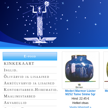
E-pood
KINKEKAART
Inglid.
Õlivärvid ja lisaained
Akrüülvärvid ja lisained
Kontoritarbed.Hiirematid.
Mederi Marmor Lüster
Me
M252 Tume Sinine 5gr
Maalimistarbed
Hind:
22.45 €
Akvarellid
Hetkel otsas
Vaata lähemalt »