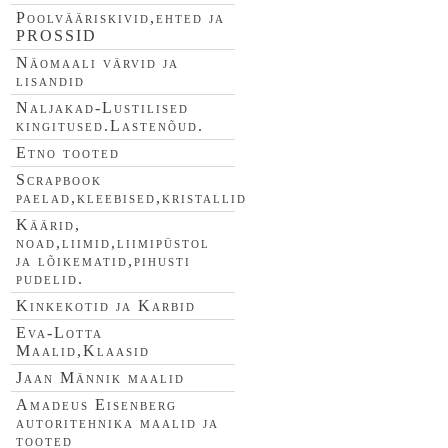
Poolvääriskivid,ehted ja
PROSSID
Näomaali värvid ja
lisandid
Naljakad-Lustilised
kingitused.Lastenõud.
Etno tooted
Scrapbook
paelad,kleebised,kristallid
Käärid,
noad,liimid,liimipüstol
ja lõikematid,pihusti
pudelid.
Kinkekotid ja Karbid
Eva-Lotta
Maalid,Klaasid
Jaan Männik maalid
Amadeus Eisenberg
autoritehnika maalid ja
tooted