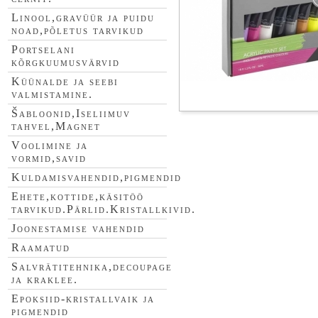
Linool,gravüür ja puidu
noad,põletus tarvikud
Portselani
kõrgkuumusvärvid
Küünalde ja seebi
valmistamine.
Šabloonid,Iseliimuv
tahvel,Magnet
Voolimine ja
vormid,savid
Kuldamisvahendid,pigmendid
Ehete,kottide,käsitöö
tarvikud.Pärlid.Kristallkivid.
Joonestamise vahendid
Raamatud
Salvrätitehnika,decoupage
ja kraklee.
Epoksiid-kristallvaik ja
pigmendid