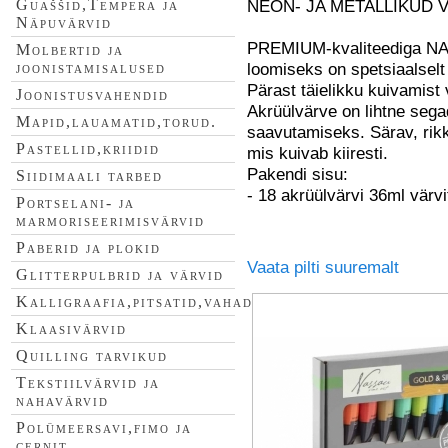
NEON- JA METALLIKUD 
Guaššid,Tempera ja
Näpuvärvid
PREMIUM-kvaliteediga NA
Molbertid ja
loomiseks on spetsiaalselt 
joonistamisalused
Pärast täielikku kuivamist
Joonistusvahendid
Akrüülvärve on lihtne sega
Mapid,lauamatid,torud.
saavutamiseks. Särav, rikk
Pastellid,kriidid
mis kuivab kiiresti.
Pakendi sisu:
Siidimaali tarbed
- 18 akrüülvärvi 36ml värv
Portselani- ja
marmoriseerimisvärvid
Paberid ja plokid
Vaata pilti suuremalt
Glitterpulbrid ja värvid
Kalligraafia,pitsatid,vahad
Klaasivärvid
Quilling tarvikud
Tekstiilvärvid ja
nahavärvid
Polümeersavi,fimo ja
cernit.