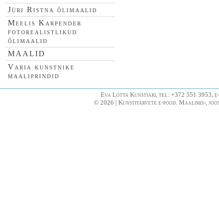
Jüri Ristna õlimaalid
Meelis Karpender
fotorealistlikud
õlimaalid
MAALID
Varia kunstnike
maaliprindid
Eva Lotta Kunstiäri, tel: +372 551 3953, e
© 2026 | Kunstitarvete e-pood. Maalimis-, joo