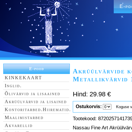
E-po
E-pood
Akrüülvärvide k
KINKEKAART
Metallikvärvid
Inglid.
Hind: 29.98 €
Õlivärvid ja lisaained
Akrüülvärvid ja lisained
Ostukorvis:
Koguse val
Kontoritarbed.Hiirematid.
Maalimistarbed
Tootekood: 872025714173
Akvarellid
Nassau Fine Art Akrüülvär